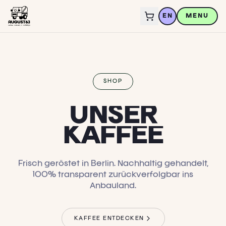
EN
MENU
SHOP
U
N
S
E
R
K
A
F
F
E
E
Frisch geröstet in Berlin. Nachhaltig gehandelt,
100% transparent zurückverfolgbar ins
Anbauland.
KAFFEE ENTDECKEN